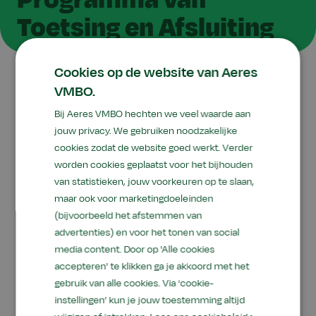
Toetsing en Afsluiting
Cookies op de website van Aeres
VMBO.
Bij Aeres VMBO hechten we veel waarde aan
jouw privacy. We gebruiken noodzakelijke
In het Programma van Toetsing en
cookies zodat de website goed werkt. Verder
Afsluiting staat onder andere per vak wanneer je
worden cookies geplaatst voor het bijhouden
een toets moet maken en welke onderdelen in
van statistieken, jouw voorkeuren op te slaan,
het schoolexamen (SE) getoetst worden. Ook
maar ook voor marketingdoeleinden
staat erin hoe zwaar het behaalde cijfer meetelt
(bijvoorbeeld het afstemmen van
voor het eindcijfer schoolexamen.
advertenties) en voor het tonen van social
media content. Door op 'Alle cookies
Leerjaar 3
accepteren' te klikken ga je akkoord met het
gebruik van alle cookies. Via ‘cookie-
PTA 2025-2027 voor basisberoepsgerichte
instellingen’ kun je jouw toestemming altijd