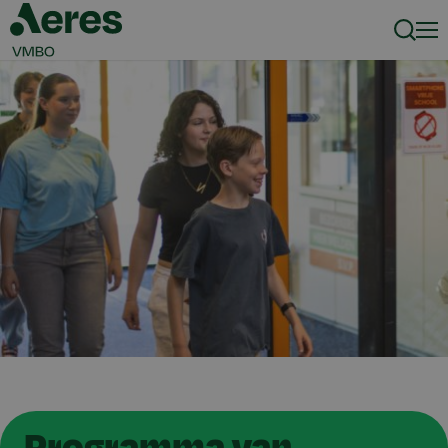
Zoeke
Men
Programma van