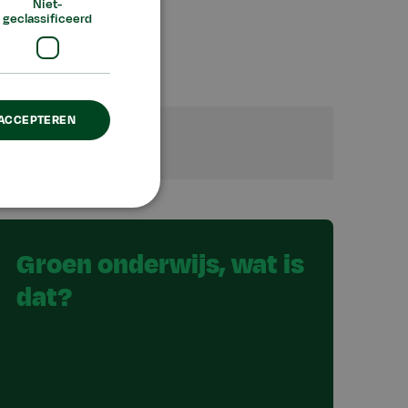
Niet-
geclassificeerd
 ACCEPTEREN
Groen onderwijs, wat is
dat?