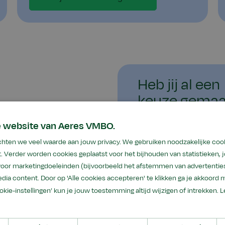
Heb jij al een
keuze gemaa
een middelbare school. Dat
Meld je aan!
jou?
e website van Aeres VMBO.
hten we veel waarde aan jouw privacy. We gebruiken noodzakelijke coo
Aanmelden
ken én met je handen. Je
. Verder worden cookies geplaatst voor het bijhouden van statistieken,
 overzichtelijk. Je voelt
 voor marketingdoeleinden (bijvoorbeeld het afstemmen van advertenties
n je als dat nodig is.
dia content. Door op 'Alle cookies accepteren' te klikken ga je akkoord 
ookie-instellingen’ kun je jouw toestemming altijd wijzigen of intrekken.
L
r!