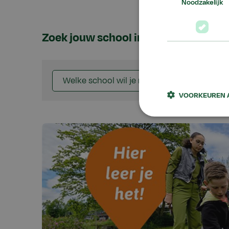
Noodzakelijk
Zoek jouw school in de buurt:
Welke school wil je naartoe?
VOORKEUREN 