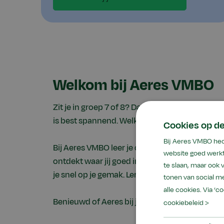
Welkom bij Aeres VMBO
Zit je in groep 7 of 8? Dan ga je op zoek naar 
is best spannend. Welke school past goed bij 
Cookies op d
Bij Aeres VMBO hec
Bij Aeres VMBO leer je op jouw manier. Uit boe
website goed werkt
ontdekt waar jij goed in bent. Onze scholen zijn
te slaan, maar ook
je snel op je gemak. Leraren kennen jou en helpe
tonen van social me
alle cookies. Via ‘c
Benieuwd of Aeres bij jou past? Kijk snel verde
cookiebeleid >