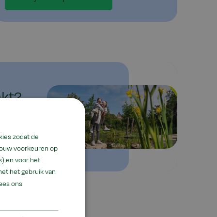
kt?
kies zodat de
 jouw voorkeuren op
) en voor het
met het gebruik van
ees ons