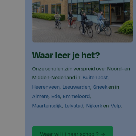
Waar leer je het?
Onze scholen zijn verspreid over Noord- en
Midden-Nederland in:
Buitenpost
,
Heerenveen
,
Leeuwarden
,
Sneek
en in
Almere
,
Ede
,
Emmeloord
,
Maartensdijk
,
Lelystad
,
Nijkerk
en
Velp
.
Waar wil jij naar school?