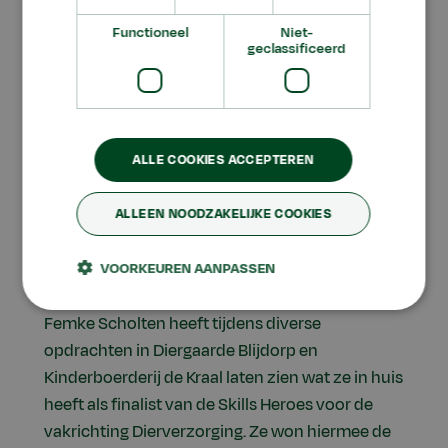
Functioneel
Niet-
geclassificeerd
Aniek en Indiana (
Klik hier
om de foto te
bekijken)
ALLE COOKIES ACCEPTEREN
ALLEEN NOODZAKELIJKE COOKIES
Skills Heroes - mbo
VOORKEUREN AANPASSEN
Aeres MBO Almere
Femke Scholten heeft tijdens diverse
opdrachten in Diergaarde Blijdorp en
Kinderboerderij de Kraal laten zien wat ze in huis
heeft als finalist van de Skills Heroes voor de
vakrichting Dierverzorging. Ze won hiermee de