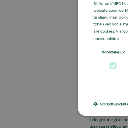
Onze leerlingen he
Bij Aeres VMBO hec
website goed werkt
Basisberoepsge
te slaan, maar ook
Kaderberoepsg
tonen van social me
alle cookies. Via ‘c
Gemengde leer
cookiebeleid >
Met een slagingsp
Noodzakelijk
landelijke gemidde
Extra pres
Binnen de gemengde
leerlingen hebben 
VOORKEUREN 
theoretische leerwe
in de gemengde lee
Daarnaast zijn vier