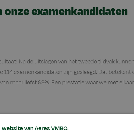
n onze examenkandidaten
sultaat! Na de uitslagen van het tweede tijdvak kunne
e 114 examenkandidaten zijn geslaagd. Dat betekent 
van maar liefst 99%. Een prestatie waar we met elkaar
ultaten
e website van Aeres VMBO.