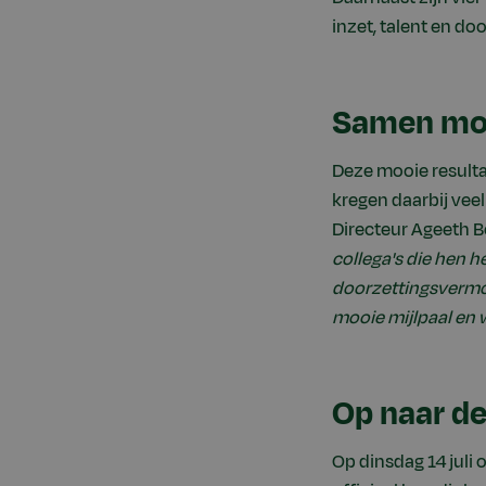
inzet, talent en d
Samen moo
Deze mooie resulta
kregen daarbij ve
Directeur Ageeth Bo
collega's die hen h
doorzettingsvermo
mooie mijlpaal en 
Op naar de
Op dinsdag 14 juli 