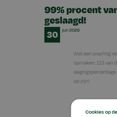
99% procent va
geslaagd!
Date
jun
2026
30
Wat een prachtig re
opmaken: 113 van d
slagingspercentage 
op zijn!
Mooie res
Cookies op d