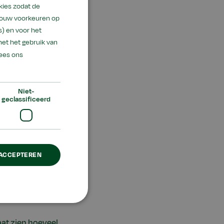
kies zodat de
 jouw voorkeuren op
) en voor het
met het gebruik van
ees ons
uim boven het
Niet-
geclassificeerd
 ACCEPTEREN
laagde GL-
loma in de
 naast hun diploma
aat zien hoeveel