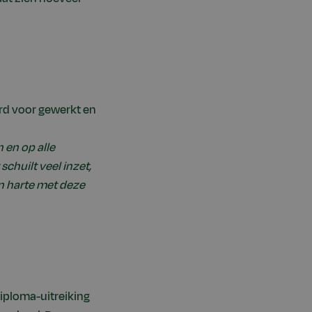
ard voor gewerkt en
 en op alle
schuilt veel inzet,
n harte met deze
diploma-uitreiking