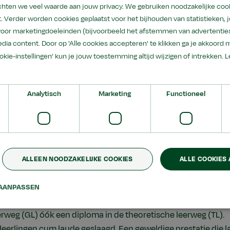
bben fantastisch gepresteerd:
hten we veel waarde aan jouw privacy. We gebruiken noodzakelijke coo
. Verder worden cookies geplaatst voor het bijhouden van statistieken,
richte leerweg (BB): 100% geslaagd
 voor marketingdoeleinden (bijvoorbeeld het afstemmen van advertenties
erichte leerweg (KB): 100% geslaagd
dia content. Door op 'Alle cookies accepteren' te klikken ga je akkoord 
ookie-instellingen’ kun je jouw toestemming altijd wijzigen of intrekken.
L
weg (GL): 98% geslaagd
ercentage van 99% presteert Aeres VMBO Nijkerk opnieuw r
Analytisch
Marketing
Functioneel
lde voor het vmbo.
taties om trots op te zijn
ALLEEN NOODZAKELIJKE COOKIES
ALLE COOKIES
 leerweg is een bijzonder resultaat behaald. Van de 51 ges
34 leerlingen een extra vak gevolgd met als doel ook een dip
AANPASSEN
g (TL) te behalen. Dat is 32 leerlingen gelukt. Zij ontvangen
rweg (GL) óók een diploma in de theoretische leerweg (TL).
 leerlingen cum laude geslaagd. Een geweldige prestatie die l