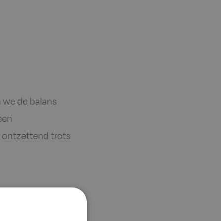
n we de balans
een
 ontzettend trots