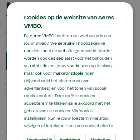
Nijkerk in actie voor
Voedselbank Nijkerk -
Cookies op de website van Aeres
VMBO.
een hartverwarmend
Bij Aeres VMBO hechten we veel waarde aan
succes
jouw privacy. We gebruiken noodzakelijke
cookies zodat de website goed werkt. Verder
Date
jul
2025
14
worden cookies geplaatst voor het bijhouden
van statistieken, jouw voorkeuren op te slaan,
maar ook voor marketingdoeleinden
(bijvoorbeeld het afstemmen van
Op vrijdag 11 juli stond Aeres VMBO Nijkerk volledig in
advertenties) en voor het tonen van social
het teken van solidariteit. Tijdens een grootschalige
media content. Door op 'Alle cookies
inzamelactie voor de Voedselbank Nijkerk zetten
accepteren' te klikken ga je akkoord met het
gebruik van alle cookies. Via ‘cookie-
leerlingen, ouders, medewerkers en buurtbewoners
instellingen’ kun je jouw toestemming altijd
zich samen in voor mensen die tijdelijk extra hulp
wijzigen of intrekken.
Lees ons cookiebeleid >
kunnen gebruiken. Het resultaat? Een
Noodzakelijk
Analytisch
Marketing