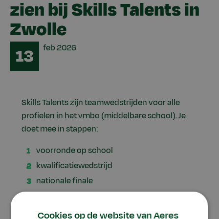
zien bij Skills Talents in
Zwolle
Date
feb
2026
13
Skills Talents zijn teamwedstrijden voor alle
profielen in het vmbo (middelbare school). Je
doet mee in stappen:
voorronde op school
kwalificatiewedstrijd
nationale finale
Afgelopen maandag deden de winnaars van de
Cookies op de website van Aeres