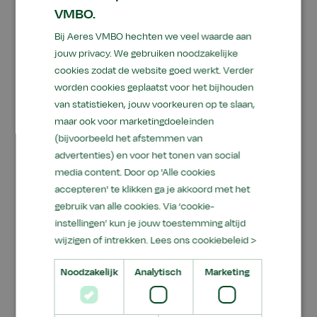
voorrondes van Aeres VMBO Lelystad mee aan
VMBO.
de kwalificatie van Skills Talents. Het was een
Bij Aeres VMBO hechten we veel waarde aan
mooie dag. Je zag vakmanschap, samenwerken
jouw privacy. We gebruiken noodzakelijke
én lef. Het doel was duidelijk: een plek in de
cookies zodat de website goed werkt. Verder
finale.
worden cookies geplaatst voor het bijhouden
van statistieken, jouw voorkeuren op te slaan,
maar ook voor marketingdoeleinden
(bijvoorbeeld het afstemmen van
Horeca, Bakkerij en Recreatie
advertenties) en voor het tonen van social
(Deltion College, Zwolle)
media content. Door op 'Alle cookies
accepteren' te klikken ga je akkoord met het
Jewel en Jacey-j (klas 4) deden mee met het
gebruik van alle cookies. Via ‘cookie-
thema Streetfood. Ze maakten 3 zelfgemaakte
instellingen’ kun je jouw toestemming altijd
broodjes in de kleuren groen, rood en geel. De
wijzigen of intrekken.
Lees ons cookiebeleid >
broodjes kregen deze toppings:
Noodzakelijk
Analytisch
Marketing
gemarineerde zalm
geitenkaasvulling (vegetarisch)