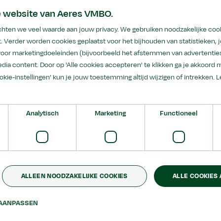
otstra
e website van Aeres VMBO.
hten we veel waarde aan jouw privacy. We gebruiken noodzakelijke coo
. Verder worden cookies geplaatst voor het bijhouden van statistieken,
 voor marketingdoeleinden (bijvoorbeeld het afstemmen van advertenties
dia content. Door op 'Alle cookies accepteren' te klikken ga je akkoord 
ookie-instellingen’ kun je jouw toestemming altijd wijzigen of intrekken.
L
ootstra bericht ik u dat we na goed overleg hebben vastge
Analytisch
Marketing
Functioneel
n Aeres (V)MBO Buitenpost zich bevindt, vraagt om een ander
 plaats en om die reden vertrekt hij bij Aeres en gaat hij zi
jn loopbaan.
tie in de afgelopen jaren met veel inzet en betrokkenheid ge
ALLEEN NOODZAKELIJKE COOKIES
ALLE COOKIES
egio, op de kaart gezet met onder meer het 75-jarig jubileum, 
AANPASSEN
or zijn bijdrage aan de organisatieontwikkeling in de afgelo