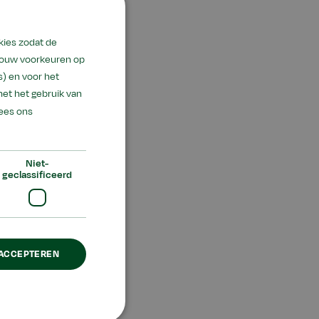
kies zodat de
 jouw voorkeuren op
) en voor het
met het gebruik van
ees ons
steld dat de
Niet-
geclassificeerd
 type schoolleider.
ch richten op de
leid en daarmee de
 ACCEPTEREN
dat groots is
pen jaren en