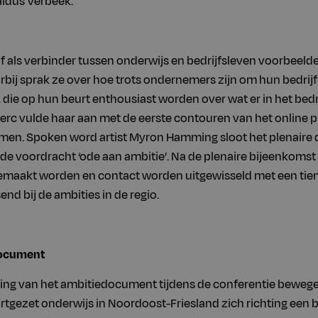
aldus Verbeek.
af als verbinder tussen onderwijs en bedrijfsleven voorbeeld
rbij sprak ze over hoe trots ondernemers zijn om hun bedrijf
, die op hun beurt enthousiast worden over wat er in het bedr
erc vulde haar aan met de eerste contouren van het online p
rmen. Spoken word artist Myron Hamming sloot het plenaire 
 de voordracht ‘ode aan ambitie’. Na de plenaire bijeenkomst
emaakt worden en contact worden uitgewisseld met een tienta
end bij de ambities in de regio.
document
ing van het ambitiedocument tijdens de conferentie beweg
rtgezet onderwijs in Noordoost-Friesland zich richting een b