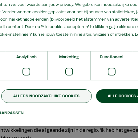
ond plaats tijdens de conferentie Ambitie in Noordoost-Frie
hten we veel waarde aan jouw privacy. We gebruiken noodzakelijke coo
gionale professionals uit het onderwijs en bedrijfsleven s
. Verder worden cookies geplaatst voor het bijhouden van statistieken,
 voor marketingdoeleinden (bijvoorbeeld het afstemmen van advertenties
esproken over ontwikkelingen in het onderwijs en kansen in 
dia content. Door op 'Alle cookies accepteren' te klikken ga je akkoord 
samenwerkingsprojecten die al gaande zijn tussen onderwij
ookie-instellingen’ kun je jouw toestemming altijd wijzigen of intrekken.
L
‘Ik heb het gevoel dat hier mooie dingen gebeuren’
Analytisch
Marketing
Functioneel
Aeres Buitenpost opende de conferentie waarin hij krachti
 sterk in zijn: elkaar weten te vinden, betekenisvol samenwe
ALLEEN NOODZAKELIJKE COOKIES
ALLE COOKIES
denken en de kracht van kleinschaligheid benutten. Michiel 
k ‘wie durft deze school aan’ en van Raad van Advies Taskfo
AANPASSEN
t Onderwijs, gaf een lezing waarin hij zijn visie gaf op het 
ntwikkelingen, ontwikkelingsgericht onderwijs en kansen in d
ontwikkelingen die al gaande zijn in de regio. ‘Ik heb het gevo