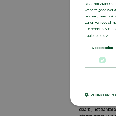
De ondertekening v
Bij Aeres VMBO hec
Sense, waar 125 re
website goed werkt
te slaan, maar ook
conferentie werd g
tonen van social me
kennisgemaakt met 
alle cookies. Via ‘c
cookiebeleid >
Noodzakelijk
Sybe Kootstra van 
Fryslân en de regio
oplossingsgericht 
auteur van het boe
VOORKEUREN 
Ontwikkelingsgerich
maatschappelijke o
daarbij het aantal 