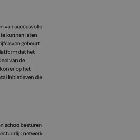
en van succesvolle
 te kunnen laten
ijfsleven gebeurt.
latform dat het
deel van de
 kon er op het
l initiatieven die
en schoolbesturen
estuurlijk netwerk.