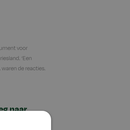
cument voor
iesland. ‘Een
 waren de reacties.
eg naar