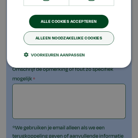
Email
ALLE COOKIES ACCEPTEREN
ALLEEN NOODZAKELIJKE COOKIES
Om welke URL gaat het?
VOORKEUREN AANPASSEN
Omschrijf de opmerking of fout zo specifiek
mogelijk
*We gebruiken je email alleen als we een
terugkoppeling geven of aanvullende informatie