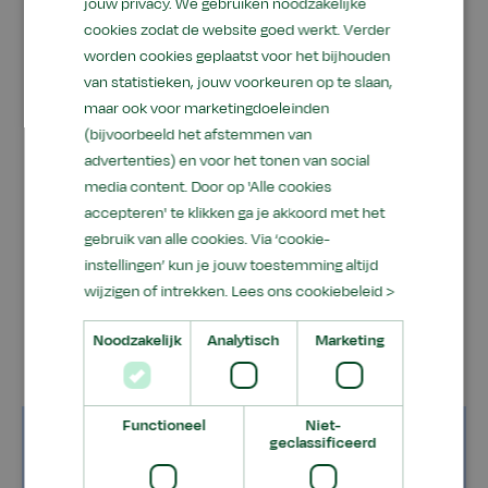
jouw privacy. We gebruiken noodzakelijke
vanaf daar verder.
cookies zodat de website goed werkt. Verder
Maak gebruik van de zoekfunctie om de
worden cookies geplaatst voor het bijhouden
gewenste informatie te vinden.
van statistieken, jouw voorkeuren op te slaan,
maar ook voor marketingdoeleinden
(bijvoorbeeld het afstemmen van
Als de problemen aanhouden of als je van
advertenties) en voor het tonen van social
mening bent dat dit een fout is, neem dan
media content. Door op 'Alle cookies
alsjeblieft contact met ons op via onderstaand
accepteren' te klikken ga je akkoord met het
contactformulier. We zullen het probleem zo
gebruik van alle cookies. Via ‘cookie-
snel mogelijk onderzoeken. Onze excuses voor
instellingen’ kun je jouw toestemming altijd
het ongemak en dank voor je begrip.
wijzigen of intrekken.
Lees ons cookiebeleid >
Noodzakelijk
Analytisch
Marketing
Functioneel
Niet-
Naam
geclassificeerd