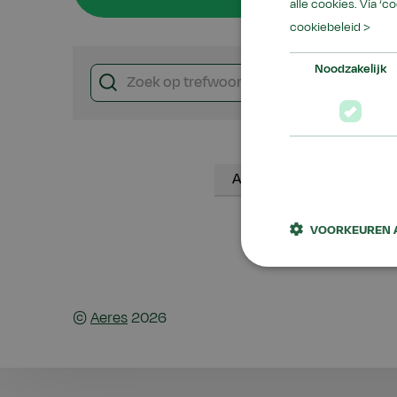
alle cookies. Via ‘c
cookiebeleid >
Noodzakelijk
Alle resultaten
Nieu
VOORKEUREN 
©
Aeres
2026