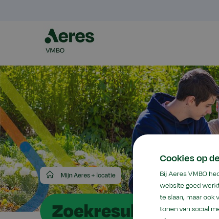
Cookies op d
Aeres
Bij Aeres VMBO hec
Mijn Aeres + locatie
VMBO
website goed werkt
te slaan, maar ook
Zoekresultaten
tonen van social me