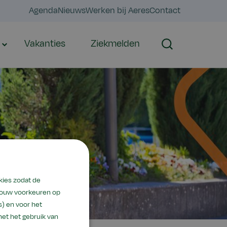
Agenda
Nieuws
Werken bij Aeres
Contact
Vakanties
Ziekmelden
Zoeken
kies zodat de
 jouw voorkeuren op
) en voor het
met het gebruik van