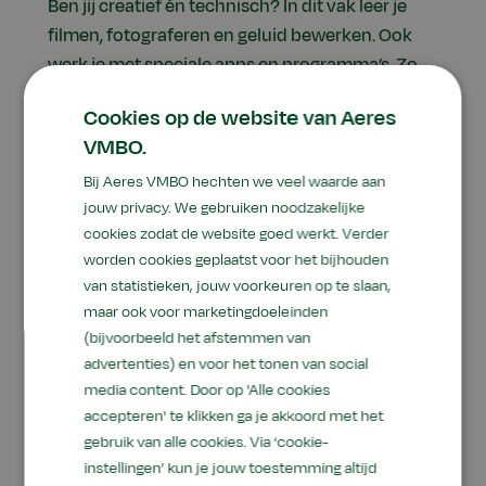
Ben jij creatief én technisch? In dit vak leer je
filmen, fotograferen en geluid bewerken. Ook
werk je met speciale apps en programma’s. Zo
maak je jouw eigen video of muziek.
Cookies op de website van Aeres
Koken en Bakken
VMBO.
Hou je van koken of bakken? Dan is dit vak echt
Bij Aeres VMBO hechten we veel waarde aan
iets voor jou. Je maakt bijvoorbeeld koekjes of
jouw privacy. We gebruiken noodzakelijke
een hartige taart. Natuurlijk mag je proeven of
cookies zodat de website goed werkt. Verder
iets mee naar huis nemen!
worden cookies geplaatst voor het bijhouden
van statistieken, jouw voorkeuren op te slaan,
Boksen
maar ook voor marketingdoeleinden
Boksen is een sport waarbij je veel beweegt. Je
(bijvoorbeeld het afstemmen van
traint je lichaam én je hoofd. Je wordt sterker,
advertenties) en voor het tonen van social
zelfverzekerder en leert goed reageren. En
media content. Door op 'Alle cookies
accepteren' te klikken ga je akkoord met het
natuurlijk doe je dit op een veilige manier.
gebruik van alle cookies. Via ‘cookie-
instellingen’ kun je jouw toestemming altijd