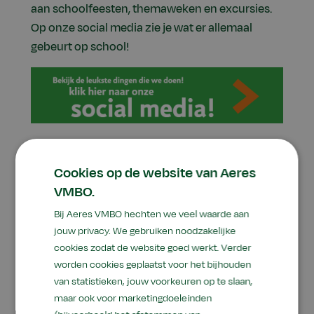
aan schoolfeesten, themaweken en excursies.
Op onze social media zie je wat er allemaal
gebeurt op school!
Cookies op de website van Aeres
VMBO.
Bij Aeres VMBO hechten we veel waarde aan
jouw privacy. We gebruiken noodzakelijke
cookies zodat de website goed werkt. Verder
Wat ga je leren in klas 2?
worden cookies geplaatst voor het bijhouden
van statistieken, jouw voorkeuren op te slaan,
maar ook voor marketingdoeleinden
In klas 2 blijf je in een klas met verschillende