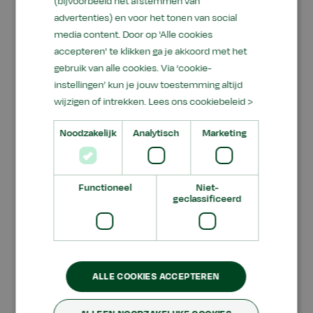
(bijvoorbeeld het afstemmen van
niveaus.
advertenties) en voor het tonen van social
Je krijgt weer algemene lessen en praktijklessen.
media content. Door op 'Alle cookies
Je blijft in dezelfde themaklas.
accepteren' te klikken ga je akkoord met het
gebruik van alle cookies. Via ‘cookie-
Stage
instellingen’ kun je jouw toestemming altijd
Je gaat één dag op
wijzigen of intrekken.
Lees ons cookiebeleid >
stage. Je helpt mee
op school of loopt
Noodzakelijk
Analytisch
Marketing
een dagje mee met
iemand die je kent.
Functioneel
Niet-
Aan het einde van
geclassificeerd
klas 2 kies je samen
met je ouders en je coach de leerweg waarin je
verder gaat.
ALLE COOKIES ACCEPTEREN