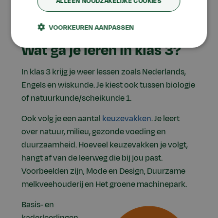
ALLEEN NOODZAKELIJKE COOKIES
VOORKEUREN AANPASSEN
Wat ga je leren in klas 3?
In klas 3 krijg je weer lessen zoals Nederlands,
Engels en wiskunde. Je kiest ook tussen biologie
of natuurkunde/scheikunde 1.
Ook volg je een aantal
keuzevakken
. Je leert
over natuur, milieu, gezonde voeding en
duurzaamheid. Hoeveel keuzevakken je volgt,
hangt af van de leerweg die bij jou past.
Voorbeelden zijn, Mode en Design, Duurzame
melkveehouderij en Het groene machinepark.
Basis- en
kaderleerlingen