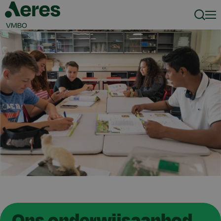
Zoeke
Men
Ons onderwijsaanbod