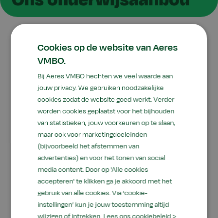
Cookies op de website van Aeres
Wij zijn een groene vmbo-school in Sneek. Bij
VMBO.
ons krijg je dezelfde vakken als op andere
Bij Aeres VMBO hechten we veel waarde aan
middelbare vmbo-scholen, zoals Nederlands en
jouw privacy. We gebruiken noodzakelijke
wiskunde. Het verschil is alleen dat je ook het
cookies zodat de website goed werkt. Verder
profielvak Groen volgt. Natuur en milieu,
worden cookies geplaatst voor het bijhouden
gezonde voeding en duurzame keuzes: daar
van statistieken, jouw voorkeuren op te slaan,
gaat het om. Je leert hoe belangrijk de toekomst
maar ook voor marketingdoeleinden
is en leert met zelfvertrouwen zorgen voor alles
(bijvoorbeeld het afstemmen van
wat groeit en bloeit.
advertenties) en voor het tonen van social
media content. Door op 'Alle cookies
accepteren' te klikken ga je akkoord met het
gebruik van alle cookies. Via ‘cookie-
instellingen’ kun je jouw toestemming altijd
wijzigen of intrekken.
Lees ons cookiebeleid >