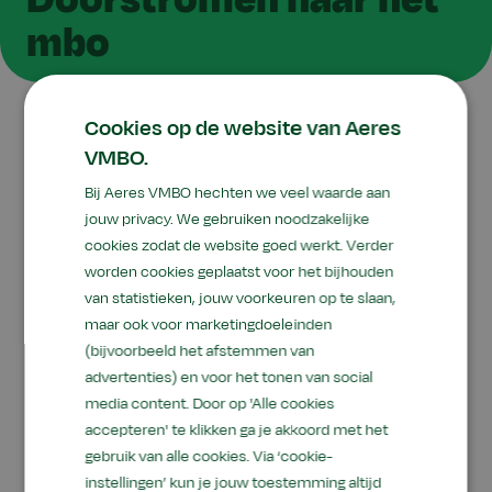
mbo
Cookies op de website van Aeres
VMBO.
Als je je diploma hebt gehaald, dan kun je
doorstromen naar alle opleidingen van het mbo.
Bij Aeres VMBO hechten we veel waarde aan
Afhankelijk van de leerweg kun je naar de havo.
jouw privacy. We gebruiken noodzakelijke
cookies zodat de website goed werkt. Verder
Ook
onze eigen mbo-opleidingen
kunnen een
worden cookies geplaatst voor het bijhouden
prima optie zijn omdat de keuzepakketten van
van statistieken, jouw voorkeuren op te slaan,
vmbo hier goed op aansluiten. De decaan helpt
maar ook voor marketingdoeleinden
je met het maken van een keuze voor de juiste
(bijvoorbeeld het afstemmen van
opleiding of beroep.
advertenties) en voor het tonen van social
media content. Door op 'Alle cookies
accepteren' te klikken ga je akkoord met het
gebruik van alle cookies. Via ‘cookie-
instellingen’ kun je jouw toestemming altijd