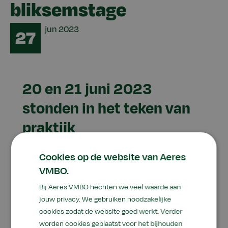
bliksemstage
Date
jun
2023
27
20 en 21 juni 2023
stonden in het teken van
praktijk
Al onze derdejaars leerlingen zijn op een
Cookies op de website van Aeres
verrijkte bliksemstage geweest. Deze stages zijn
VMBO.
een extra kennismaking in een sector naar
Bij Aeres VMBO hechten we veel waarde aan
keuze. Leerlingen zijn onder andere bij Aqua
jouw privacy. We gebruiken noodzakelijke
Zoo, FFAnders Reclame, La Place, Kredietbank
cookies zodat de website goed werkt. Verder
Nederland en Cowhouse geweest.
worden cookies geplaatst voor het bijhouden