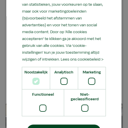
van statistieken, jouw voorkeuren op te slaan,
Een ontzettend leuke en leerzame ochtend
maar ook voor marketingdoeleinden
waarbij onze leerlingen heel veel facetten van
(bijvoorbeeld het afstemmen van
advertenties) en voor het tonen van social
diverse bedrijven hebben kunnen beleven. Deze
media content. Door op 'Alle cookies
verrijkte bliksemstages zijn een mooi onderdeel
accepteren' te klikken ga je akkoord met het
van het LOB programma van Aeres VMBO
gebruik van alle cookies. Via ‘cookie-
Leeuwarden. Mede dankzij de inzet van onze
instellingen’ kun je jouw toestemming altijd
docenten en de enthousiaste ondernemers is
wijzigen of intrekken.
Lees ons cookiebeleid >
het een mooi succes geworden. Super bedankt
daarvoor!
Noodzakelijk
Analytisch
Marketing
Functioneel
Niet-
geclassificeerd