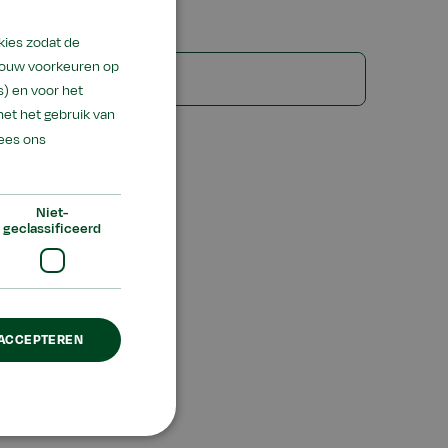
kies zodat de
 jouw voorkeuren op
) en voor het
met het gebruik van
ees ons
Niet-
geclassificeerd
en
 ACCEPTEREN