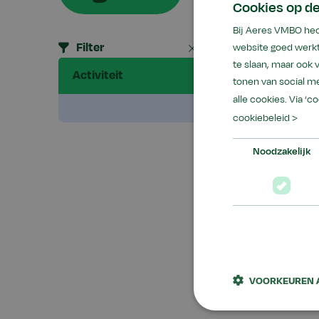
Cookies op d
Bij Aeres VMBO hec
Zoek
Filter
Alles wissen
website goed werkt
Zo
op
te slaan, maar ook
Activiteit
tonen van social me
trefw
alle cookies. Via ‘c
0 A
cookiebeleid >
Noodzakelijk
VOORKEUREN 