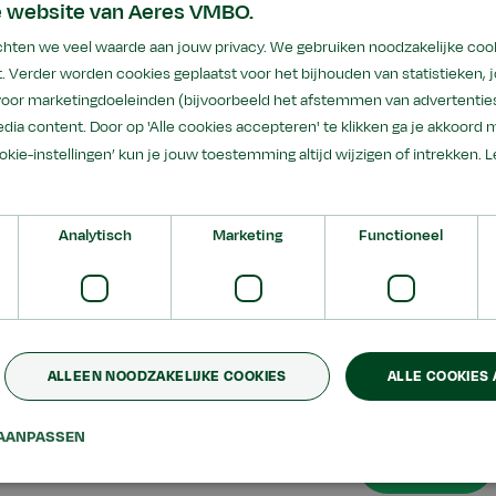
e website van Aeres VMBO.
hten we veel waarde aan jouw privacy. We gebruiken noodzakelijke coo
. Verder worden cookies geplaatst voor het bijhouden van statistieken,
eken
 voor marketingdoeleinden (bijvoorbeeld het afstemmen van advertenties
dia content. Door op 'Alle cookies accepteren' te klikken ga je akkoord 
oord
ookie-instellingen’ kun je jouw toestemming altijd wijzigen of intrekken.
L
genda
Analytisch
Marketing
Functioneel
Geen resultat
ALLEEN NOODZAKELIJKE COOKIES
ALLE COOKIES
Geen resultaten gevonden
AANPASSEN
Alles wissen