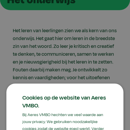
Het leren van leerlingen zien we als kern van ons
onderwijs. Het gaat hier om leren in de breedste
zin van het woord. Zo leer je kritisch en creatief
te denken, te communiceren, samen te werken
en je nieuwsgierigheid bij het leren in te zetten.
Fouten daarbij maken mag. Je ontwikkelt zo
kennis en vaardigheden; voor het uitoefenen
van je toekomstige beroep, om vooruit te
komen in de maatschappij en om je persoonlijk
Cookies op de website van Aeres
te blijven ontwikkelen. Je leert dit zowel via
VMBO.
algemene vakken als via (groene)
Bij Aeres VMBO hechten we veel waarde aan
praktijkvakken.
jouw privacy. We gebruiken noodzakelijke
cookies zodat de website goed werkt. Verder