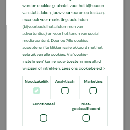
Het stimuleren van
positief gedrag
, staat bij ons
worden cookies geplaatst voor het bijhouden
hoog in het vaandel.
van statistieken, jouw voorkeuren op te slaan,
We leiden leerlingen op voor vier verschillende
maar ook voor marketingdoeleinden
leerwegen:
(bijvoorbeeld het afstemmen van
- basisberoepsgerichte leerweg (bb),
advertenties) en voor het tonen van social
media content. Door op 'Alle cookies
- kaderberoepsgerichte leerweg (kb),
accepteren' te klikken ga je akkoord met het
- gemengde leerweg (gl),
gebruik van alle cookies. Via ‘cookie-
- theoretische leerweg (tl)
instellingen’ kun je jouw toestemming altijd
wijzigen of intrekken.
Lees ons cookiebeleid >
Extra ondersteuning
Noodzakelijk
Analytisch
Marketing
Heb je extra ondersteuning nodig? Dat kan ook.
Doordat we klein zijn, krijg je veel persoonlijke
aandacht. En hebben we extra
Functioneel
Niet-
ondersteuningsmogelijkheden en -begeleiding
.
geclassificeerd