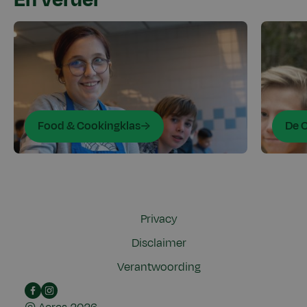
Food & Cookingklas
De 
Privacy
Disclaimer
Verantwoording
Facebook
Instagram