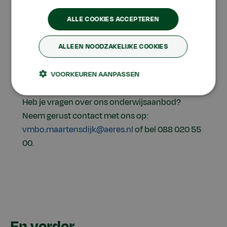
Extra klassen
ALLE COOKIES ACCEPTEREN
Je kunt bij ons in klas 1 en 2 ook kiezen voor een
extra klas:
De Paardenklas
,
Outdoorklas
of de
ALLEEN NOODZAKELIJKE COOKIES
Food & Cookingklas
. Naast je gewone
lesprogramma volg je dan het programma van
VOORKEUREN AANPASSEN
de extra klas.
Heb je vragen over ons onderwijsaanbod?
Neem gerust contact met ons op:
vmbo.maartensdijk@aeres.nl
of bel 088 020 55
00.
En verder