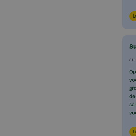
Lo
L
Su
21-
Op
vo
gr
de
sc
vo
Lo
L