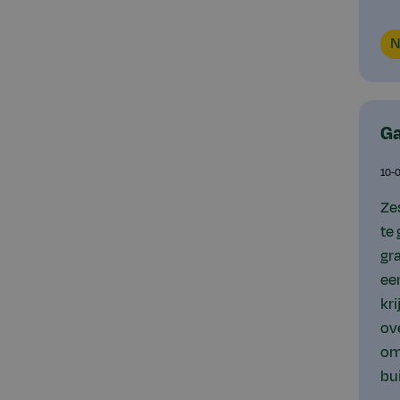
Co
N
ty
Ga
10-
Ze
te
gr
ee
kr
ov
om
bu