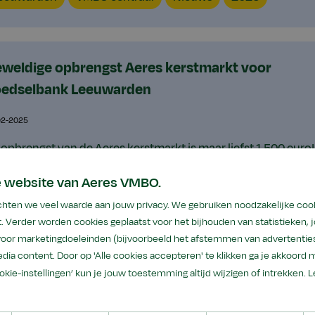
type
weldige opbrengst Aeres kerstmarkt voor
edselbank Leeuwarden
02-2025
 opbrengst van de Aeres kerstmarkt is maar liefst 1.500 euro!
t bedrag is door onze leerlingen Anas, Bineke en Brechtje
e website van Aeres VMBO.
mbolisch overhandigd aan de voedselbank Leeuwarden.
hten we veel waarde aan jouw privacy. We gebruiken noodzakelijke coo
catie
VMBO
Content
Jaar
. Verder worden cookies geplaatst voor het bijhouden van statistieken,
eeuwarden
VMBO centraal
Nieuws
2025
 voor marketingdoeleinden (bijvoorbeeld het afstemmen van advertenties
type
dia content. Door op 'Alle cookies accepteren' te klikken ga je akkoord 
ookie-instellingen’ kun je jouw toestemming altijd wijzigen of intrekken.
L
enskip: jongeren krijgen democratisch inzicht en