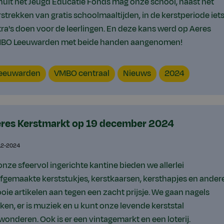
nuit het Jeugd Educatie Fonds mag onze school, naast het
rstrekken van gratis schoolmaaltijden, in de kerstperiode iet
tra's doen voor de leerlingen. En deze kans werd op Aeres
BO Leeuwarden met beide handen aangenomen!
catie
VMBO
Content
Jaar
eeuwarden
VMBO centraal
Nieuws
2024
type
res Kerstmarkt op 19 december 2024
12-2024
onze sfeervol ingerichte kantine bieden we allerlei
lfgemaakte kerststukjes, kerstkaarsen, kersthapjes en ander
oie artikelen aan tegen een zacht prijsje. We gaan nagels
kken, er is muziek en u kunt onze levende kerststal
wonderen. Ook is er een vintagemarkt en een loterij.