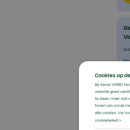
Ge
Vo
10-
De
Di
Cookies op d
sy
Bij Aeres VMBO hec
Lo
website goed werkt
L
te slaan, maar ook
tonen van social me
alle cookies. Via ‘c
cookiebeleid >
Ti