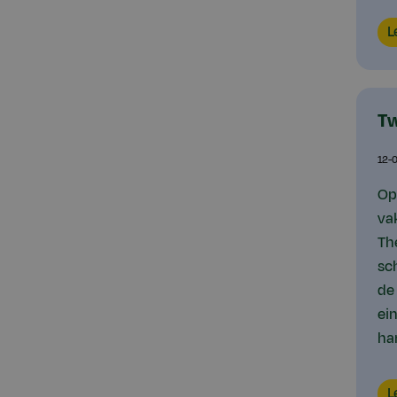
Lo
L
Tw
12-
Op
va
Th
sc
de
ei
ha
Lo
L