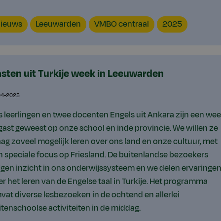
ntent
Locatie
VMBO
Jaar
ieuws
Leeuwarden
VMBO centraal
2025
pe
sten uit Turkije week in Leeuwarden
04-2025
s leerlingen en twee docenten Engels uit Ankara zijn een we
 gast geweest op onze school en inde provincie. We willen ze
aag zoveel mogelijk leren over ons land en onze cultuur, met
n speciale focus op Friesland. De buitenlandse bezoekers
ijgen inzicht in ons onderwijssysteem en we delen ervaringe
er het leren van de Engelse taal in Turkije. Het programma
vat diverse lesbezoeken in de ochtend en allerlei
itenschoolse activiteiten in de middag.