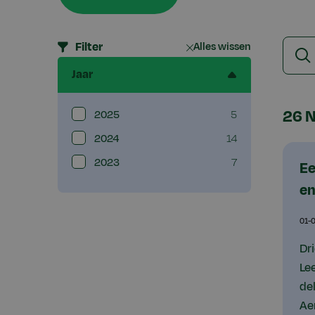
Zoek
Filter
Alles wissen
Zo
op
Jaar
trefw
26 N
2025
5
2024
14
2023
7
Ee
en
01-
Dr
Le
de
Ae