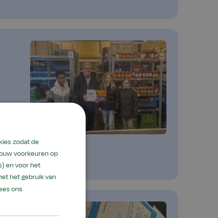
kies zodat de
 jouw voorkeuren op
) en voor het
met het gebruik van
ees ons