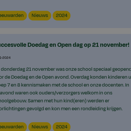
catie
Content
Jaar
eeuwarden
Nieuws
2024
type
ccesvolle Doedag en Open dag op 21 november!
11-2024
 donderdag 21 november was onze school speciaal geopen
or de Doedag en de Open avond. Overdag konden kinderen u
oep 7 en 8 kennismaken met de school en onze docenten. In
 avond waren ook ouders/verzorgers welkom in ons
hoolgebouw. Samen met hun kind(eren) werden er
orlichtingen gevolgd en kon men een rondleiding krijgen.
catie
Content
Jaar
eeuwarden
Nieuws
2024