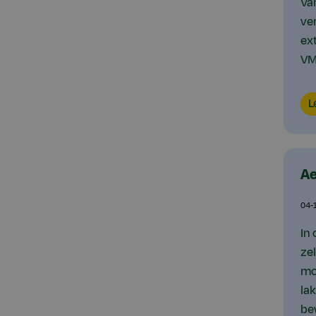
Va
ve
ex
VM
Lo
L
Ae
04-
In 
ze
mo
la
be