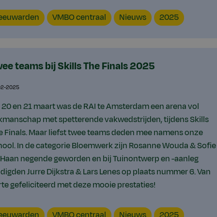
catie
VMBO
Content
Jaar
eeuwarden
VMBO centraal
Nieuws
2025
type
ee teams bij Skills The Finals 2025
02-2025
 20 en 21 maart was de RAI te Amsterdam een arena vol
kmanschap met spetterende vakwedstrijden, tijdens Skills
e Finals. Maar liefst twee teams deden mee namens onze
hool. In de categorie Bloemwerk zijn Rosanne Wouda & Sofie
 Haan negende geworden en bij Tuinontwerp en -aanleg
ndigden Jurre Dijkstra & Lars Lenes op plaats nummer 6. Van
rte gefeliciteerd met deze mooie prestaties!
catie
VMBO
Content
Jaar
eeuwarden
VMBO centraal
Nieuws
2025