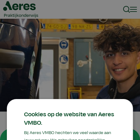
Zoeke
Men
Cookies op de website van Aeres
VMBO.
Bij Aeres VMBO hechten we veel waarde aan
Mijn Aeres Emmeloord