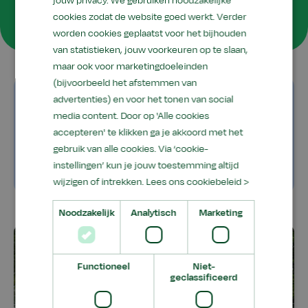
jouw privacy. We gebruiken noodzakelijke
Praktijkonderwijs
cookies zodat de website goed werkt. Verder
worden cookies geplaatst voor het bijhouden
van statistieken, jouw voorkeuren op te slaan,
maar ook voor marketingdoeleinden
(bijvoorbeeld het afstemmen van
Schoolgids 2025 - 2026
advertenties) en voor het tonen van social
media content. Door op 'Alle cookies
Schoollinks
accepteren' te klikken ga je akkoord met het
gebruik van alle cookies. Via ‘cookie-
Leerlingportaal Presentis
instellingen’ kun je jouw toestemming altijd
wijzigen of intrekken.
Lees ons cookiebeleid >
Noodzakelijk
Analytisch
Marketing
Functioneel
Niet-
geclassificeerd