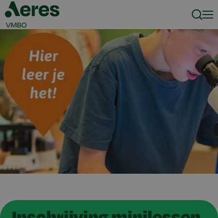
Zoeke
Men
Inschrijving minilessen