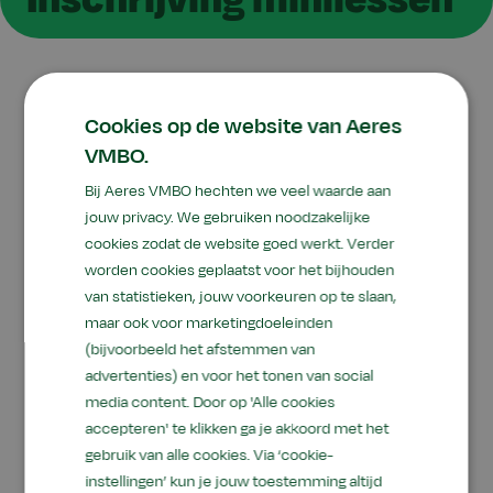
Cookies op de website van Aeres
VMBO.
Schrijf je in voor de
Bij Aeres VMBO hechten we veel waarde aan
minilessen!
jouw privacy. We gebruiken noodzakelijke
cookies zodat de website goed werkt. Verder
Wil jij zelf ervaren hoe het is om bij ons op
worden cookies geplaatst voor het bijhouden
school te zitten? Wij laten je graag een middag
van statistieken, jouw voorkeuren op te slaan,
meekijken!
maar ook voor marketingdoeleinden
(bijvoorbeeld het afstemmen van
Tijdens de minilessen doe je even mee op
advertenties) en voor het tonen van social
media content. Door op 'Alle cookies
school. Je volgt een paar korte lessen, samen
accepteren' te klikken ga je akkoord met het
met andere kinderen uit groep 7 of 8. Zo zie je
gebruik van alle cookies. Via ‘cookie-
hoe een les eruitziet, wat je kunt leren én hoe de
instellingen’ kun je jouw toestemming altijd