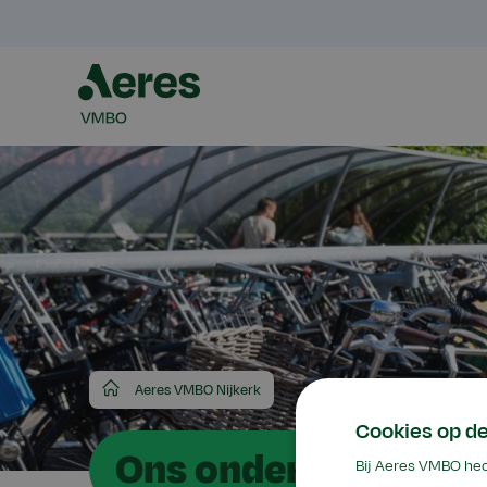
Aeres
Aeres VMBO Nijkerk
VMBO
Cookies op d
Ons onderwijsaanb
Bij Aeres VMBO hec