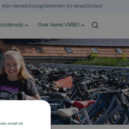
Mijn Aeres
Schoolgids
Werken bij Aeres
Contact
onderwijs
Over Aeres VMBO
Zoeken
kies zodat de