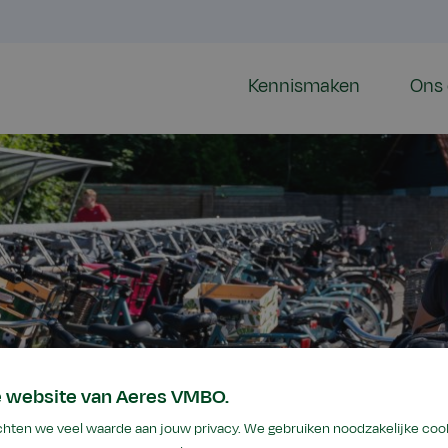
Kennismaken
Ons 
e website van Aeres VMBO.
od
hten we veel waarde aan jouw privacy. We gebruiken noodzakelijke coo