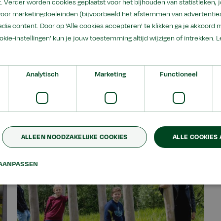
. Verder worden cookies geplaatst voor het bijhouden van statistieken,
 voor marketingdoeleinden (bijvoorbeeld het afstemmen van advertenties
dia content. Door op 'Alle cookies accepteren' te klikken ga je akkoord 
ookie-instellingen’ kun je jouw toestemming altijd wijzigen of intrekken.
L
k is een vmbo-groenschool. Leerlingen volgen algemene vak
eden voor het uitoefenen van hun toekomstige beroep. Theori
 Leerlingen gaan zelf aan de slag en leren ook waarom ze op 
Analytisch
Marketing
Functioneel
ALLEEN NOODZAKELIJKE COOKIES
ALLE COOKIES
AANPASSEN