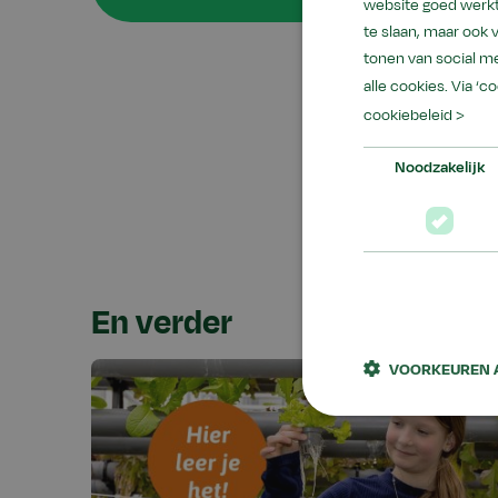
website goed werkt
te slaan, maar ook
tonen van social me
alle cookies. Via ‘c
Aeres VMBO Nijker
cookiebeleid >
kennis en vaardigh
allebei belangrijk.
Noodzakelijk
werken.
En verder
VOORKEUREN 