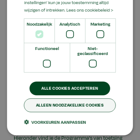
instellingen’ kun je jouw toestemming altijd
PTO onderbouw kaderberoepsgerichte
wijzigen of intrekken.
Lees ons cookiebeleid >
leerweg (kb) 2025 - 2026
Noodzakelijk
Analytisch
Marketing
PTO onderbouw gemengde leerweg (gl)
2025 - 2026
Functioneel
Niet-
geclassificeerd
ALLE COOKIES ACCEPTEREN
ALLEEN NOODZAKELIJKE COOKIES
Programma van toetsing
en afsluiting (PTA)
VOORKEUREN AANPASSEN
Hieronder vind je de Programma's van toetsing