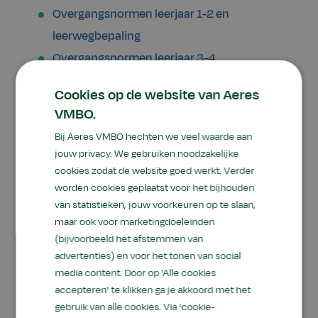
Overgangsnormen leerjaar 1-2 en
leerwegbepaling
Overgangsnormen leerjaar 3-4
Cookies op de website van Aeres
VMBO.
Bij Aeres VMBO hechten we veel waarde aan
jouw privacy. We gebruiken noodzakelijke
Programma toetsing
cookies zodat de website goed werkt. Verder
onderbouw (PTO)
worden cookies geplaatst voor het bijhouden
van statistieken, jouw voorkeuren op te slaan,
maar ook voor marketingdoeleinden
Hieronder staan de toetsplannen voor leerjaar 1
(bijvoorbeeld het afstemmen van
en 2 (onderbouw). In het PTO staat wat je leert
advertenties) en voor het tonen van social
en hoe je wordt getoetst.
media content. Door op 'Alle cookies
accepteren' te klikken ga je akkoord met het
PTO onderbouw basisberoepsgerichte
gebruik van alle cookies. Via ‘cookie-
leerweg (bb) 2025 - 2026