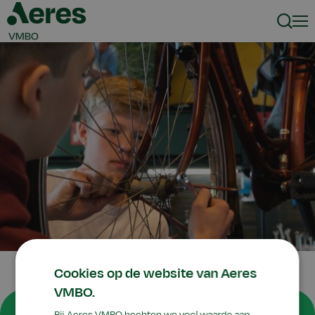
Zoeke
Men
Cookies op de website van Aeres
VMBO.
Keuzevakken
Bij Aeres VMBO hechten we veel waarde aan