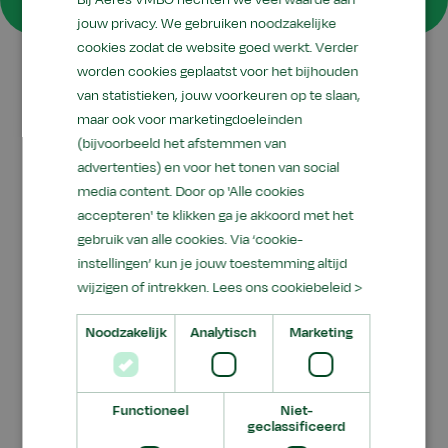
jouw privacy. We gebruiken noodzakelijke
cookies zodat de website goed werkt. Verder
worden cookies geplaatst voor het bijhouden
van statistieken, jouw voorkeuren op te slaan,
Jouw keuzepakket
maar ook voor marketingdoeleinden
(bijvoorbeeld het afstemmen van
De eerste twee leerjaren volg je de algemene en
advertenties) en voor het tonen van social
praktijkgerichte vakken. Vanaf leerjaar 3 ga je
media content. Door op 'Alle cookies
verder met het door jou gekozen profiel groen
accepteren' te klikken ga je akkoord met het
en keuzevakken. Je kunt kiezen uit bijvoorbeeld:
gebruik van alle cookies. Via ‘cookie-
instellingen’ kun je jouw toestemming altijd
Bloemwerk
wijzigen of intrekken.
Lees ons cookiebeleid >
Fietstechniek
Noodzakelijk
Analytisch
Marketing
Houden van dieren: Paard
Praktisch booglassen
Werken in tuin en landschap
Functioneel
Niet-
geclassificeerd
Actief in de natuur