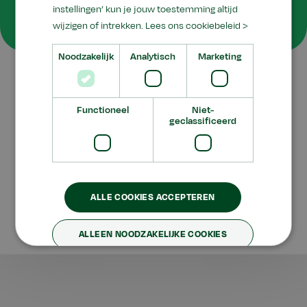
instellingen’ kun je jouw toestemming altijd
begeleiding
wijzigen of intrekken.
Lees ons cookiebeleid >
Noodzakelijk
Analytisch
Marketing
Functioneel
Niet-
geclassificeerd
Privacy
Disclaimer
Verantwoording
ALLE COOKIES ACCEPTEREN
Facebook
Instagram
X
ALLEEN NOODZAKELIJKE COOKIES
©
Aeres
2026
VOORKEUREN AANPASSEN