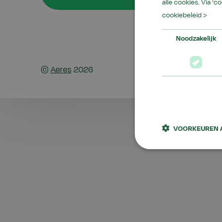
alle cookies. Via ‘c
cookiebeleid >
Noodzakelijk
©
Aeres
2026
VOORKEUREN 