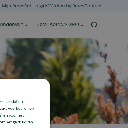
Mijn Aeres
Schoolgids
Werken bij Aeres
Contact
onderwijs
Over Aeres VMBO
Zoeken
kies zodat de
 jouw voorkeuren op
) en voor het
met het gebruik van