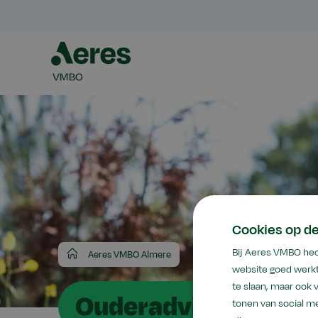
Cookies op d
Aeres
Bij Aeres VMBO hec
Aeres VMBO Almere
VMBO
website goed werkt
te slaan, maar ook
Ouderadviesraad V
tonen van social me