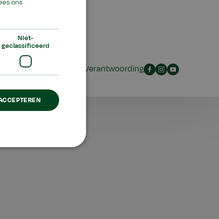
ees ons
Niet-
geclassificeerd
Privacy
Disclaimer
Verantwoording
Facebook
Instagram
YouTube
 ACCEPTEREN