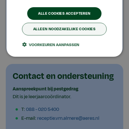
Roostering
ALLE COOKIES ACCEPTEREN
rooster.almere@aeres.nl
ALLEEN NOODZAKELIJKE COOKIES
VOORKEUREN AANPASSEN
Contact en ondersteuning
Aanspreekpunt bij pestgedrag
Dit is je leerjaarcoördinator.
T:
088 - 020 5400
E-mail:
receptie.vm.almere@aeres.nl