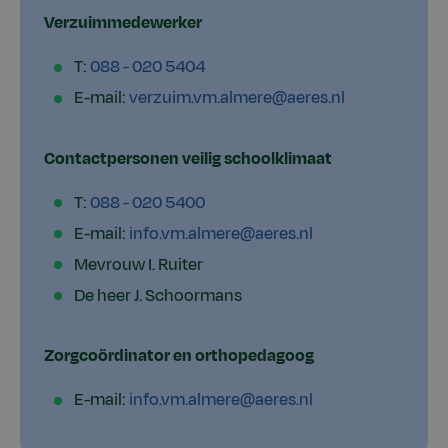
Verzuimmedewerker
T:
088 - 020 5404
E-mail:
verzuim.vm.almere@aeres.nl
Contactpersonen veilig schoolklimaat
T:
088 - 020 5400
E-mail:
info.vm.almere@aeres.nl
Mevrouw I. Ruiter
De heer J. Schoormans
Zorgcoördinator en orthopedagoog
E-mail:
info.vm.almere@aeres.nl