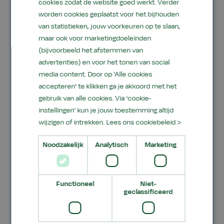
cookies zodat de website goed werkt. Verder
Teamleider beroepsgerichte vakken/groen:
worden cookies geplaatst voor het bijhouden
mevrouw H. Vos
van statistieken, jouw voorkeuren op te slaan,
Teamleider onderbouw: Mevrouw S. van
maar ook voor marketingdoeleinden
(bijvoorbeeld het afstemmen van
Dam
advertenties) en voor het tonen van social
Teamleider bovenbouw: De heer J. van der
media content. Door op 'Alle cookies
Wal
accepteren' te klikken ga je akkoord met het
gebruik van alle cookies. Via ‘cookie-
instellingen’ kun je jouw toestemming altijd
Examensecretaris
wijzigen of intrekken.
Lees ons cookiebeleid >
De heer J. van Dijk, de heer T.
Noodzakelijk
Analytisch
Marketing
Bolleurs,
examenvmbo.almere@aeres.nl
Administratie
Functioneel
Niet-
geclassificeerd
info.vm.almere@aeres.nl