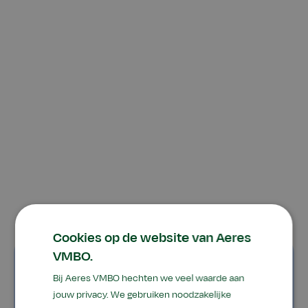
Cookies op de website van Aeres
VMBO.
Schoolleiding
Bij Aeres VMBO hechten we veel waarde aan
jouw privacy. We gebruiken noodzakelijke
Directeur: de heer Y. Kok, Msc