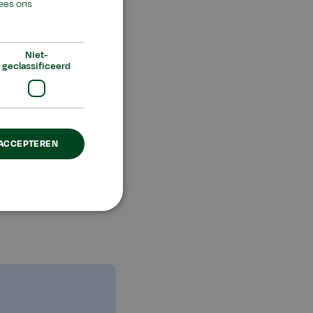
ees ons
(kl) en gemengde
Niet-
geclassificeerd
 ACCEPTEREN
p het gebied van