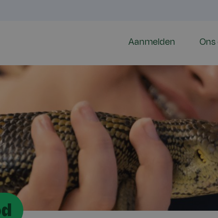
Aanmelden
Ons 
od