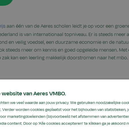
ijs
aan één van de Aeres scholen leidt je op voor een groen
ederland is van internationaal topniveau. Er is steeds meer
ond en veilig voedsel, een duurzame economie en de natuu
ok steeds meer om kennis en goed opgeleide mensen. Met
 zak kan een leerling makkelijk doorstromen naar het mbo.
e website van Aeres VMBO.
eguliere vakken het profielvak Gr
hten we veel waarde aan jouw privacy. We gebruiken noodzakelijke coo
. Verder worden cookies geplaatst voor het bijhouden van statistieken,
is een vmbo-groenschool waarbij leerlingen les krijgen in d
 voor marketingdoeleinden (bijvoorbeeld het afstemmen van advertenties
olen, zoals Nederlands en Wiskunde. Maar zij krijgen ook h
dia content. Door op 'Alle cookies accepteren' te klikken ga je akkoord 
 de groenvakken Bloem, Dier, Groen en Food onder. Wij bieden