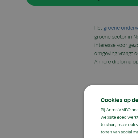
Het
groene onderw
groene sector in N
interesse voor gez
omgeving vraagt o
Almere diploma op
Cookies op d
Naast de r
Bij Aeres VMBO hec
website goed werkt
Aeres VMBO Almere 
te slaan, maar ook
op andere vmbo-sch
tonen van social me
Groen. Hier vallen