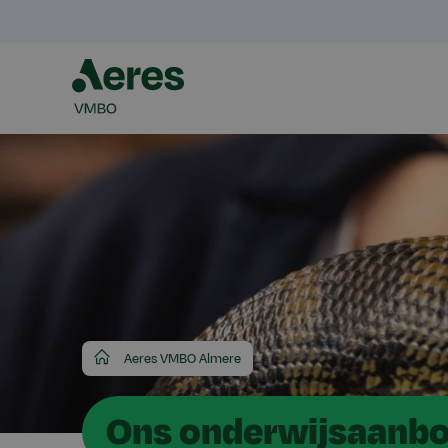
Aeres
Aeres VMBO Almere
VMBO
Ons onderwijsaanb