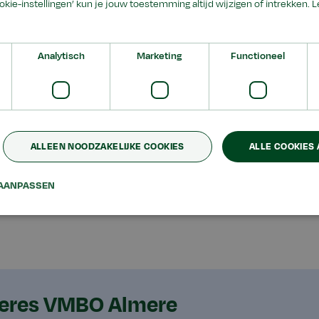
ookie-instellingen’ kun je jouw toestemming altijd wijzigen of intrekken.
L
roepsgerichte leerweg (bl), kaderberoepsgerichte leerweg 
Analytisch
Marketing
Functioneel
ken
ALLEEN NOODZAKELIJKE COOKIES
ALLE COOKIES
en leerlingen kiezen uit verschillende keuzearrangementen o
AANPASSEN
door, science, technics en food.
eres VMBO Almere