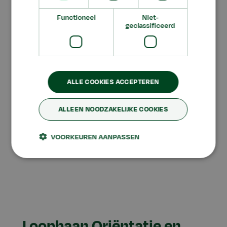
vooral het vak Dier. We
Functioneel
Niet-
hebben een pony,
geclassificeerd
konijnen, cavia’s, vogels,
slangen en geitjes in
ALLE COOKIES ACCEPTEREN
ons eigen dierenverblijf
ALLEEN NOODZAKELIJKE COOKIES
op school.”
VOORKEUREN AANPASSEN
Iris
Loopbaan Oriëntatie en