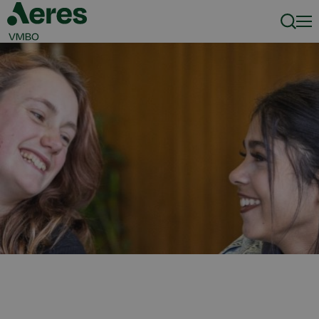
Zoeke
Men