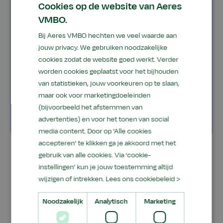
Cookies op de website van Aeres
In deze tabel staat het aantal lessen per week,
VMBO.
per vak en per klas. Een les duurt 50 minuten.
Bij Aeres VMBO hechten we veel waarde aan
Aeres biedt ook onderwijs buiten de school. Dan
jouw privacy. We gebruiken noodzakelijke
ga je bijvoorbeeld op stage, excursie of
cookies zodat de website goed werkt. Verder
werkweek. Of je doet een opdracht in de
worden cookies geplaatst voor het bijhouden
omgeving van de school.
van statistieken, jouw voorkeuren op te slaan,
maar ook voor marketingdoeleinden
(bijvoorbeeld het afstemmen van
Bekijk de lestabel
advertenties) en voor het tonen van social
media content. Door op 'Alle cookies
accepteren' te klikken ga je akkoord met het
gebruik van alle cookies. Via ‘cookie-
instellingen’ kun je jouw toestemming altijd
wijzigen of intrekken.
Lees ons cookiebeleid >
“De praktijklessen vind
Noodzakelijk
Analytisch
Marketing
ik het leukste en dan