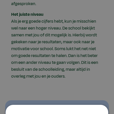
afgesproken.
Het juiste niveau
Als je erg goede cijfers hebt, kun je misschien
wel naar een hoger niveau. De school bekijkt
samen met jou of dit mogelijk is. Hierbij wordt
gekeken naar je resultaten, maar ook naar je
motivatie voor school. Soms lukt het net niet
om goede resultaten te halen. Dan is het beter
om een ander niveau te gaan volgen. Dit is een
besluit van de schoolleiding, maar altijd in
overleg met jou en je ouders.
De lestabel