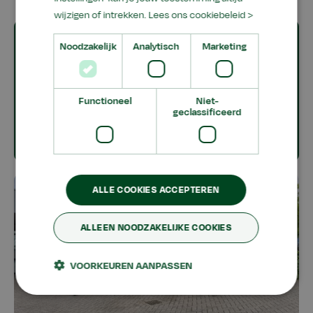
wijzigen of intrekken.
Lees ons cookiebeleid >
Praktische informatie
Noodzakelijk
Analytisch
Marketing
Wat zijn de lestijden? Wanneer ben
ik vrij? Hoe meld ik me ziek?
Functioneel
Niet-
geclassificeerd
Naar praktische informatie
ALLE COOKIES ACCEPTEREN
ALLEEN NOODZAKELIJKE COOKIES
VOORKEUREN AANPASSEN