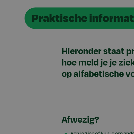
Praktische informat
Hieronder staat p
hoe meld je je zie
op alfabetische v
Afwezig?
Ben je ziek of kun je om ande