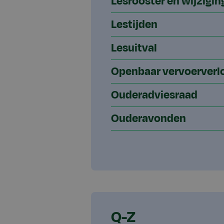
Lesrooster en wijzigi
Lestijden
Lesuitval
Openbaar vervoerverl
Ouderadviesraad
Ouderavonden
Q-Z