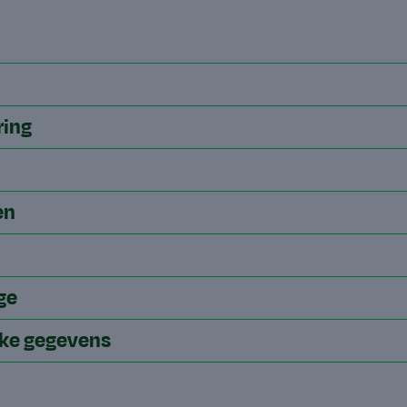
ring
en
ge
jke gegevens