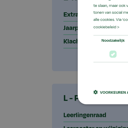
te slaan, maar ook
tonen van social me
Extra vakantie of vrij
alle cookies. Via ‘c
Jaarplanning
cookiebeleid >
Klachtenregeling
Noodzakelijk
VOORKEUREN 
L - P
Leerlingenraad