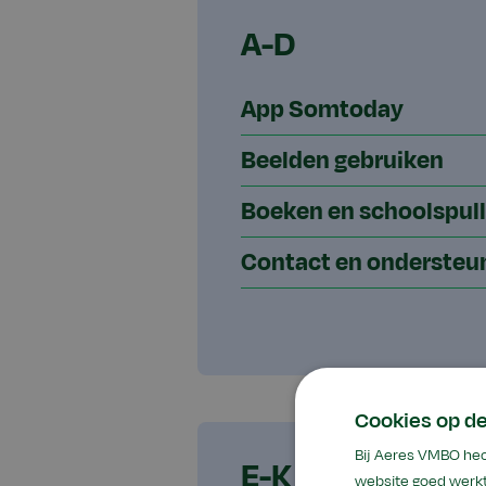
A-D
App Somtoday
Beelden gebruiken
Boeken en schoolspul
Contact en ondersteu
Cookies op d
Bij Aeres VMBO hec
E-K
website goed werkt