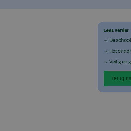
Lees verder
De school
Het onder
Veilig en
Terug na