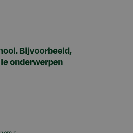
ool. Bijvoorbeeld,
 alle onderwerpen
an om je