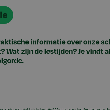
ie
raktische informatie over onze sch
k? Wat zijn de lestijden? Je vindt
olgorde.
re redenen niet bij de les zijn? Vraag je ouders/verzorgers d