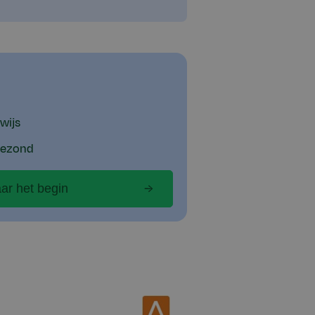
wijs
 gezond
ar het begin