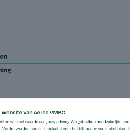
len
ning
e website van Aeres VMBO.
hten we veel waarde aan jouw privacy. We gebruiken noodzakelijke coo
. Verder worden cookies geplaatst voor het bijhouden van statistieken,