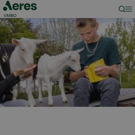
Zoeke
Men