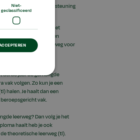
Niet-
wegen kun je leerwegondersteuning
geclassificeerd
bb) kun je kiezen voor het
ee stagedagen per week en
 dit de meest praktische weg voor
 ACCEPTEREN
 het derde jaar de gemengde
a vak volgen. Zo kun je een
l) halen. Je haalt dan een
 beroepsgericht vak.
emengde leerweg? Dan volg je het
iploma haalt heb je ook
e theoretische leerweg (tl).