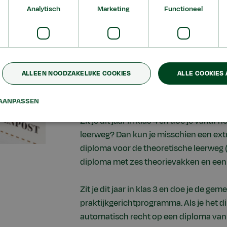
Analytisch
Marketing
Functioneel
Heb je extra hulp nodig? Bij alle leer
(lwo) krijgen.
* Bij de basisberoepsgerichte leerweg (
Leerwerktraject ( LWT-traject). Met tw
Nederlands als verplicht theorievak is
ALLEEN NOODZAKELIJKE COOKIES
ALLE COOKIES
je vmbo-diploma.
AANPASSEN
Tl-diploma halen
Zit je dit jaar in klas 4 en doe je vanaf
leerweg? Dan kun je misschien een extr
diploma voor de theoretische leerweg (t
diploma met zes theorievakken en een
Zit je dit jaar in klas 3 en doe je de g
praktijkgerichtprogramma. Als je het d
automatisch recht op een diploma van d