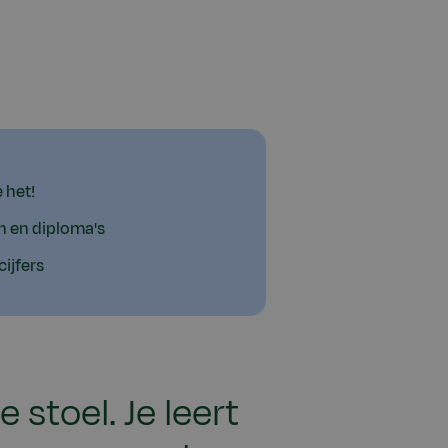
e het!
 en diploma's
cijfers
 stoel. Je leert