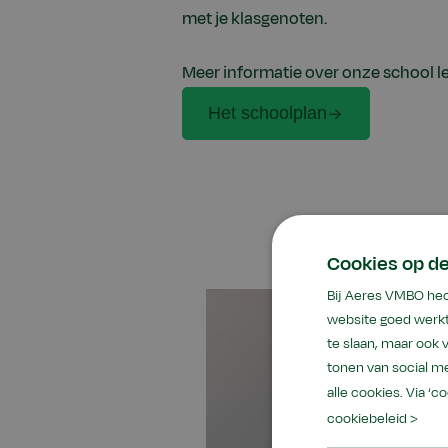
met je klasgenoten.
Meer informatie over onze school le
Het schoolplan
Cookies op d
Bij Aeres VMBO hec
website goed werkt
te slaan, maar ook
tonen van social me
alle cookies. Via ‘c
cookiebeleid >