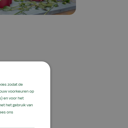
a's
kies zodat de
 jouw voorkeuren op
) en voor het
)*
met het gebruik van
)
ees ons