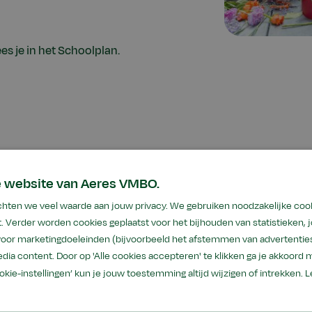
es je in het Schoolplan.
Leerwegen en diplom
e website van Aeres VMBO.
hten we veel waarde aan jouw privacy. We gebruiken noodzakelijke coo
Bij ons kun je deze leerwegen volgen:
. Verder worden cookies geplaatst voor het bijhouden van statistieken,
 voor marketingdoeleinden (bijvoorbeeld het afstemmen van advertenties
Basisberoepsgerichte leerweg (bb
dia content. Door op 'Alle cookies accepteren' te klikken ga je akkoord 
Kaderberoepsgerichte leerweg (kb
ookie-instellingen’ kun je jouw toestemming altijd wijzigen of intrekken.
L
Gemengde leerweg (gl)