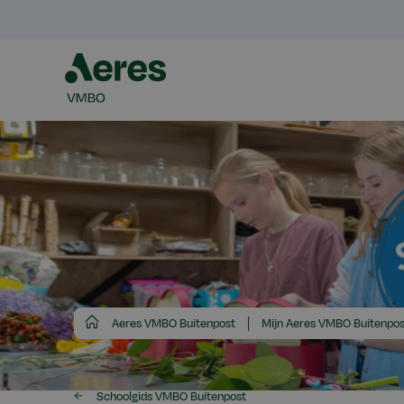
Aeres
Aeres VMBO Buitenpost
Mijn Aeres VMBO Buitenpos
VMBO
Schoolgids VMBO Buitenpost