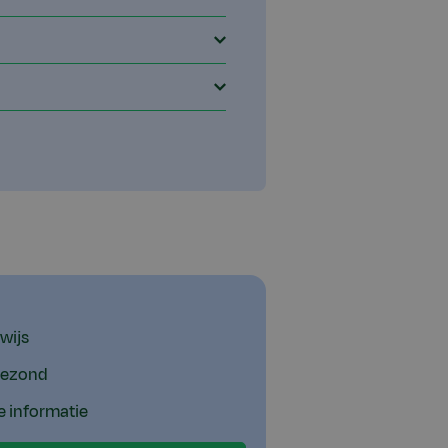
wijs
 gezond
e informatie