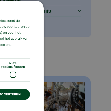
n thuis of in de kluis
kies zodat de
 jouw voorkeuren op
) en voor het
met het gebruik van
ees ons
Niet-
geclassificeerd
 ACCEPTEREN