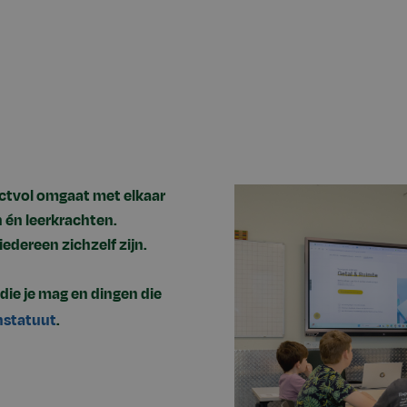
ectvol omgaat met elkaar
 én leerkrachten.
iedereen zichzelf zijn.
 die je mag en dingen die
nstatuut
.