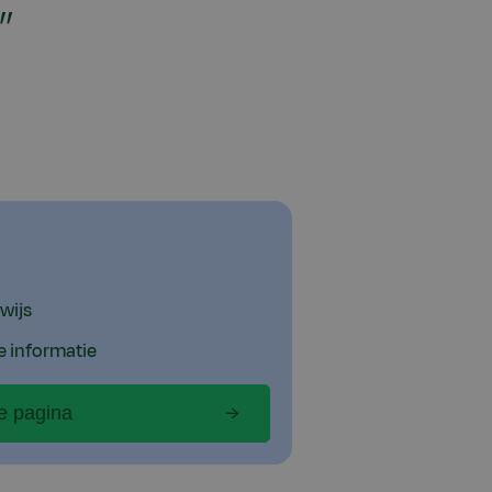
”
wijs
e informatie
e pagina