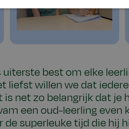
uiterste best om elke leerlin
 liefst willen we dat ieder
 is net zo belangrijk dat je 
wam een oud-leerling even k
r de superleuke tijd die hij 