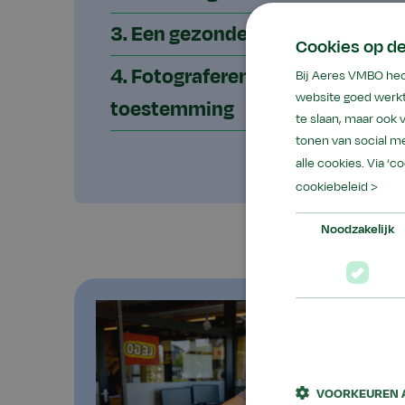
3. Een gezonde school
Cookies op d
4. Fotograferen en filmen op sc
Bij Aeres VMBO hec
website goed werkt
toestemming
te slaan, maar ook
tonen van social me
alle cookies. Via ‘c
cookiebeleid >
Noodzakelijk
VOORKEUREN 