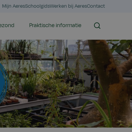
Mijn Aeres
Schoolgids
Werken bij Aeres
Contact
gezond
Praktische informatie
Zoeken