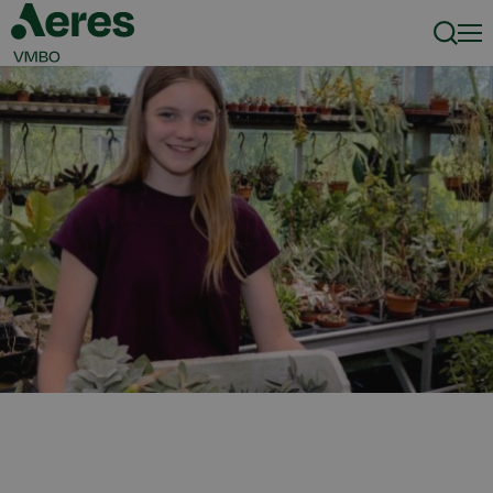
Zoeke
Men