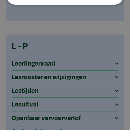
L - P
Leerlingenraad
Lesrooster en wijzigingen
Lestijden
Lesuitval
Openbaar vervoerverlof