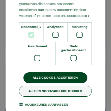
Boeken en schoolspullen
gebruik van alle cookies. Via ‘cookie-
instellingen’ kun je jouw toestemming altijd
Contact en ondersteuning
wijzigen of intrekken.
Lees ons cookiebeleid >
Cijfers inzien
Noodzakelijk
Analytisch
Marketing
Functioneel
Niet-
geclassificeerd
E-K
ALLE COOKIES ACCEPTEREN
Extra vakantie of vrij aanvragen
ALLEEN NOODZAKELIJKE COOKIES
Jaarplanning
VOORKEUREN AANPASSEN
Klachtenregeling