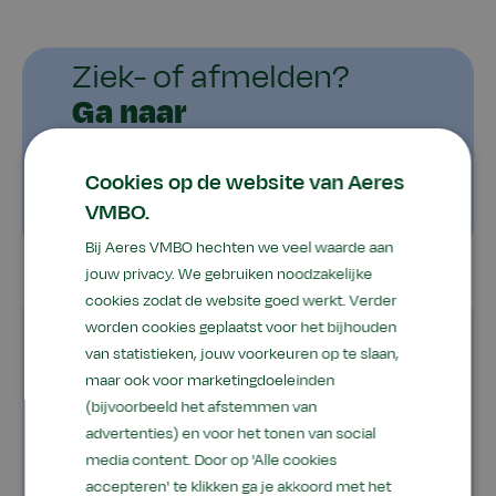
Ziek- of afmelden?
Ga naar
Cookies op de website van Aeres
Somtoday
VMBO.
Bij Aeres VMBO hechten we veel waarde aan
jouw privacy. We gebruiken noodzakelijke
cookies zodat de website goed werkt. Verder
worden cookies geplaatst voor het bijhouden
A-D
van statistieken, jouw voorkeuren op te slaan,
maar ook voor marketingdoeleinden
(bijvoorbeeld het afstemmen van
App Somtoday
advertenties) en voor het tonen van social
Beelden gebruiken
media content. Door op 'Alle cookies
accepteren' te klikken ga je akkoord met het