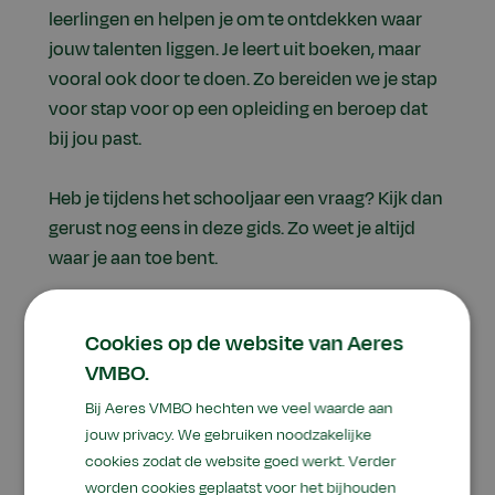
leerlingen en helpen je om te ontdekken waar
jouw talenten liggen. Je leert uit boeken, maar
vooral ook door te doen. Zo bereiden we je stap
voor stap voor op een opleiding en beroep dat
bij jou past.
Heb je tijdens het schooljaar een vraag? Kijk dan
gerust nog eens in deze gids. Zo weet je altijd
waar je aan toe bent.
We wensen je een heel fijn schooljaar!
Cookies op de website van Aeres
VMBO.
Namens het team,
Ageeth Boverhuis, directeur
Bij Aeres VMBO hechten we veel waarde aan
jouw privacy. We gebruiken noodzakelijke
cookies zodat de website goed werkt. Verder
worden cookies geplaatst voor het bijhouden