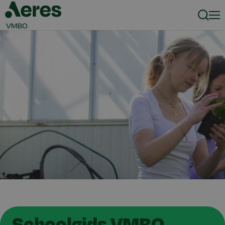
Zoeke
Men
Schoolgids VMBO